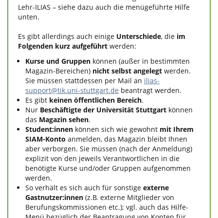
Lehr-ILIAS – siehe dazu auch die menügeführte Hilfe
unten.
Es gibt allerdings auch einige
Unterschiede
, die
im
Folgenden kurz aufgeführt
werden:
Kurse und Gruppen
können (außer in bestimmten
Magazin-Bereichen)
nicht selbst angelegt
werden.
Sie müssen stattdessen per Mail an
ilias-
support@tik.uni-stuttgart.de
beantragt werden.
Es gibt
keinen öffentlichen Bereich
.
Nur
Beschäftigte der Universität Stuttgart
können
das
Magazin sehen
.
Student:innen
können sich wie gewohnt
mit Ihrem
SIAM-Konto
anmelden, das Magazin bleibt Ihnen
aber verborgen. Sie müssen (nach der Anmeldung)
explizit von den jeweils Verantwortlichen in die
benötigte Kurse und/oder Gruppen aufgenommen
werden.
So verhält es sich auch für sonstige
externe
Gastnutzer:innen
(z.B. externe Mitglieder von
Berufungskommissionen etc.); vgl. auch das Hilfe-
Menü bezüglich der Beantragung von Konten für