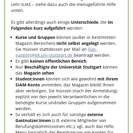
Lehr-ILIAS – siehe dazu auch die menügeführte Hilfe
unten.
Es gibt allerdings auch einige
Unterschiede
, die
im
Folgenden kurz aufgeführt
werden:
Kurse und Gruppen
können (außer in bestimmten
Magazin-Bereichen)
nicht selbst angelegt
werden.
Sie müssen stattdessen per Mail an
ilias-
support@tik.uni-stuttgart.de
beantragt werden.
Es gibt
keinen öffentlichen Bereich
.
Nur
Beschäftigte der Universität Stuttgart
können
das
Magazin sehen
.
Student:innen
können sich wie gewohnt
mit Ihrem
SIAM-Konto
anmelden, das Magazin bleibt Ihnen
aber verborgen. Sie müssen (nach der Anmeldung)
explizit von den jeweils Verantwortlichen in die
benötigte Kurse und/oder Gruppen aufgenommen
werden.
So verhält es sich auch für sonstige
externe
Gastnutzer:innen
(z.B. externe Mitglieder von
Berufungskommissionen etc.); vgl. auch das Hilfe-
Menü bezüglich der Beantragung von Konten für