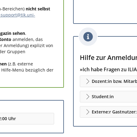
n-Bereichen)
nicht selbst
s-support@tik.uni-
gazin sehen
.
Konto
anmelden, das
r Anmeldung) explizit von
oder Gruppen
Hilfe zur Anmeldu
nen
(z.B. externe
»Ich habe Fragen zu ILIA
s Hilfe-Menü bezüglich der
Dozent:in bzw. Mitarb
Student:in
Externe:r Gastnutzer:
2:00 Uhr