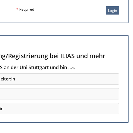
*
Required
Login
ng/Registrierung bei ILIAS und mehr
S an der Uni Stuttgart und bin …«
eiter:in
in