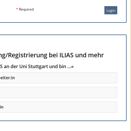
*
Required
Login
ng/Registrierung bei ILIAS und mehr
S an der Uni Stuttgart und bin …«
eiter:in
in