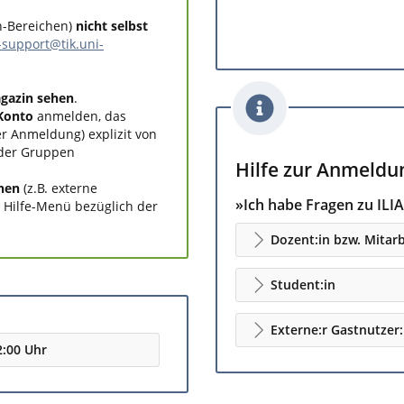
n-Bereichen)
nicht selbst
s-support@tik.uni-
gazin sehen
.
Konto
anmelden, das
r Anmeldung) explizit von
oder Gruppen
Hilfe zur Anmeldu
nen
(z.B. externe
»Ich habe Fragen zu ILIA
s Hilfe-Menü bezüglich der
Dozent:in bzw. Mitarb
Student:in
Externe:r Gastnutzer:
2:00 Uhr